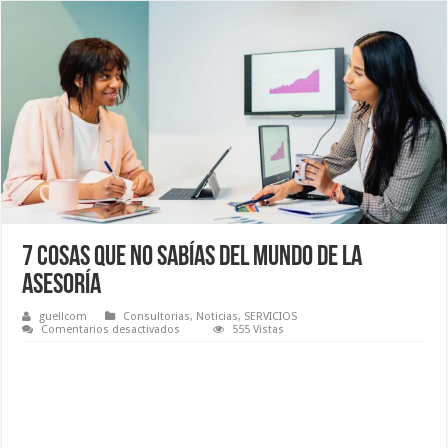
7 cosas que no sabías del mundo de la
asesoría
guellcom
Consultorias
,
Noticias
,
SERVICIOS
en
Comentarios desactivados
555 Vistas
7
cosas
que
no
sabías
del
mundo
de
la