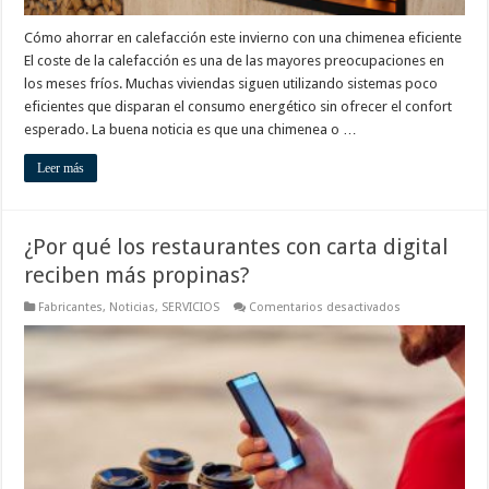
Cómo ahorrar en calefacción este invierno con una chimenea eficiente
El coste de la calefacción es una de las mayores preocupaciones en
los meses fríos. Muchas viviendas siguen utilizando sistemas poco
eficientes que disparan el consumo energético sin ofrecer el confort
esperado. La buena noticia es que una chimenea o …
Leer más
¿Por qué los restaurantes con carta digital
reciben más propinas?
en
Fabricantes
,
Noticias
,
SERVICIOS
Comentarios desactivados
¿Por
qué
los
restaurantes
con
carta
digital
reciben
más
propinas?