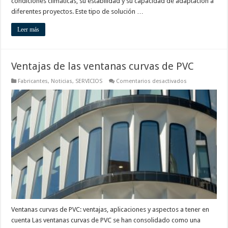
condiciones climáticas, su estabilidad y su capacidad de adaptación a
diferentes proyectos. Este tipo de solución …
Leer más
Ventajas de las ventanas curvas de PVC
en
Fabricantes
,
Noticias
,
SERVICIOS
Comentarios desactivados
Ventajas
de
las
ventanas
curvas
de
PVC
Ventanas curvas de PVC: ventajas, aplicaciones y aspectos a tener en
cuenta Las ventanas curvas de PVC se han consolidado como una