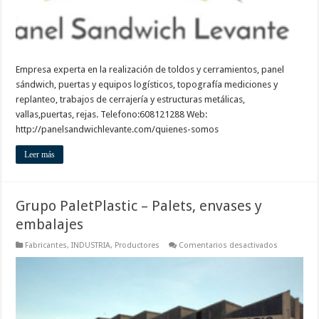
Empresa experta en la realización de toldos y cerramientos, panel
sándwich, puertas y equipos logísticos, topografía mediciones y
replanteo, trabajos de cerrajería y estructuras metálicas,
vallas,puertas, rejas. Telefono:608121288 Web:
http://panelsandwichlevante.com/quienes-somos
Leer más
Grupo PaletPlastic – Palets, envases y
embalajes
en
Fabricantes
,
INDUSTRIA
,
Productores
Comentarios desactivados
Grupo
PaletPlastic
–
Palets,
envases
y
embalajes