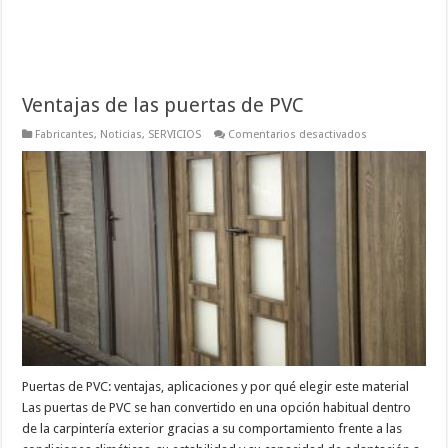
Ventajas de las puertas de PVC
en
Fabricantes
,
Noticias
,
SERVICIOS
Comentarios desactivados
Ventajas
de
las
puertas
de
PVC
Puertas de PVC: ventajas, aplicaciones y por qué elegir este material
Las puertas de PVC se han convertido en una opción habitual dentro
de la carpintería exterior gracias a su comportamiento frente a las