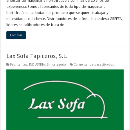
al sector de maquinaria hortofrutícola con más de 20 años de
experiencia. Somos fabricantes de todo tipo de maquinaria
hortofrutícola, adaptada al producto que se quiere trabajar y
necesidades del cliente. Distrubuidores de la firma holandesa GREEFA,
líderes en calibradores de fruta de …
Leer más
Lax Sofa Tapiceros, S.L.
en
Fabricantes
,
INDUSTRIA
,
Sin categoría
Comentarios desactivados
Lax
Sofa
Tapiceros,
S.L.