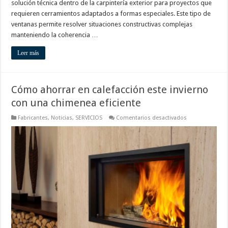
solución técnica dentro de la carpintería exterior para proyectos que
requieren cerramientos adaptados a formas especiales. Este tipo de
ventanas permite resolver situaciones constructivas complejas
manteniendo la coherencia …
Leer más
Cómo ahorrar en calefacción este invierno
con una chimenea eficiente
en
Fabricantes
,
Noticias
,
SERVICIOS
Comentarios desactivados
Cómo
ahorrar
en
calefacción
este
invierno
con
una
chimenea
eficiente