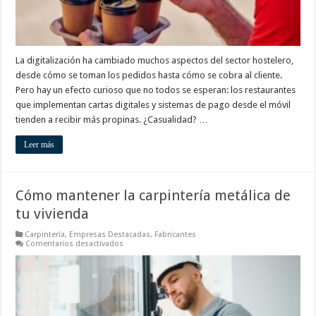
La digitalización ha cambiado muchos aspectos del sector hostelero,
desde cómo se toman los pedidos hasta cómo se cobra al cliente.
Pero hay un efecto curioso que no todos se esperan: los restaurantes
que implementan cartas digitales y sistemas de pago desde el móvil
tienden a recibir más propinas. ¿Casualidad? …
Leer más
Cómo mantener la carpintería metálica de
tu vivienda
Carpintería
,
Empresas Destacadas
,
Fabricantes
en
Comentarios desactivados
Cómo
mantener
la
carpintería
metálica
de
tu