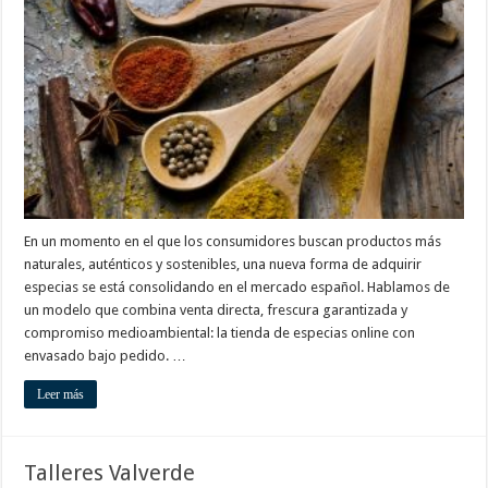
de
especias
que
apuesta
por
la
frescura
y
la
sostenibilidad
En un momento en el que los consumidores buscan productos más
naturales, auténticos y sostenibles, una nueva forma de adquirir
especias se está consolidando en el mercado español. Hablamos de
un modelo que combina venta directa, frescura garantizada y
compromiso medioambiental: la tienda de especias online con
envasado bajo pedido. …
Leer más
Talleres Valverde