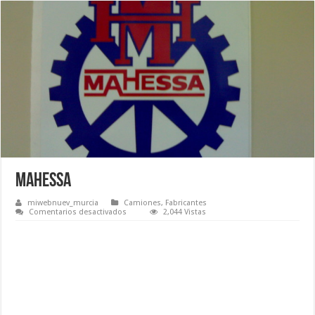
Mahessa
miwebnuev_murcia
Camiones
,
Fabricantes
en
Comentarios desactivados
2,044 Vistas
Mahessa