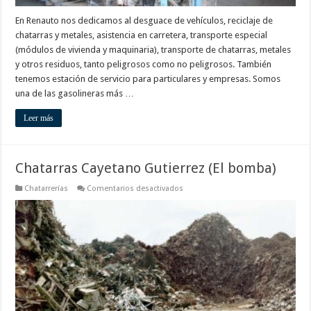
En Renauto nos dedicamos al desguace de vehículos, reciclaje de
chatarras y metales, asistencia en carretera, transporte especial
(módulos de vivienda y maquinaria), transporte de chatarras, metales
y otros residuos, tanto peligrosos como no peligrosos. También
tenemos estación de servicio para particulares y empresas. Somos
una de las gasolineras más …
Leer más
Chatarras Cayetano Gutierrez (El bomba)
en
Chatarrerías
Comentarios desactivados
Chatarras
Cayetano
Gutierrez
(El
bomba)