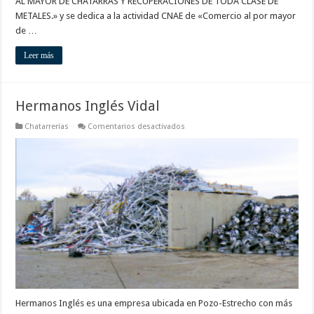
AL MAYOR DE CHATARRAS Y RECUPERACIONES DE TODA CLASE DE
METALES.» y se dedica a la actividad CNAE de «Comercio al por mayor
de …
Leer más
Hermanos Inglés Vidal
en
Chatarrerías
Comentarios desactivados
Hermanos
Inglés
Vidal
Hermanos Inglés es una empresa ubicada en Pozo-Estrecho con más