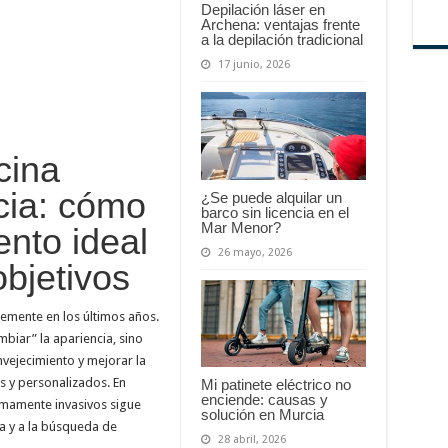
Depilación láser en
Archena: ventajas frente
a la depilación tradicional
17 junio, 2026
cina
cia: cómo
¿Se puede alquilar un
barco sin licencia en el
Mar Menor?
ento ideal
26 mayo, 2026
objetivos
emente en los últimos años.
mbiar” la apariencia, sino
envejecimiento y mejorar la
s y personalizados. En
Mi patinete eléctrico no
enciende: causas y
mamente invasivos sigue
solución en Murcia
ca y a la búsqueda de
28 abril, 2026