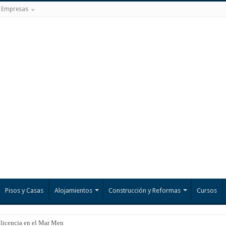
Empresas
Pisos y Casas
Alojamientos
Construcción y Reformas
Cursos
 licencia en el Mar Menor?