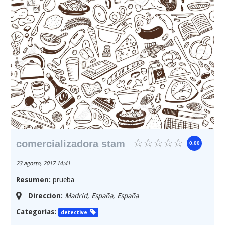
comercializadora stam
0.00
23 agosto, 2017 14:41
Resumen:
prueba
Direccion:
Madrid, España
,
España
Categorías:
detective