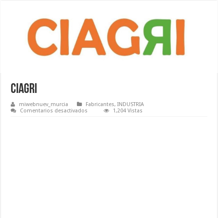
Ciagri
miwebnuev_murcia
Fabricantes
,
INDUSTRIA
en
Comentarios desactivados
1,204 Vistas
Ciagri