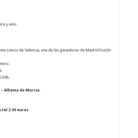
ra y vino.
nte Lienzo de Valencia, una de las ganadoras de Madrid Fusión
ómico.
a.
0.30h.
0 – Alhama de Murcia.
ctel 2.50 euros