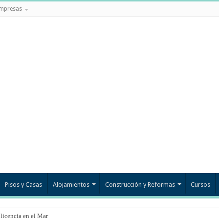
mpresas
Pisos y Casas
Alojamientos
Construcción y Reformas
Cursos
 licencia en el Mar Menor?