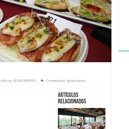
en
n Murcia
,
RESTAURANTES
Comentarios desactivados
Alhama
de
Tapas
Artículos
y
Cócteles
relacionados