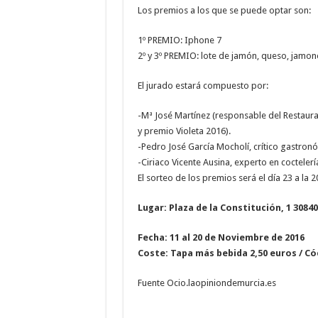
Los premios a los que se puede optar son:
1º PREMIO: Iphone 7
2º y 3º PREMIO: lote de jamón, queso, jamone
El jurado estará compuesto por:
-Mª José Martínez (responsable del Restaura
y premio Violeta 2016).
-Pedro José García Mocholí, crítico gastron
-Ciriaco Vicente Ausina, experto en coctelerí
El sorteo de los premios será el día 23 a la 2
Lugar: Plaza de la Constitución, 1 3084
Fecha: 11 al 20 de Noviembre de 2016
Coste: Tapa más bebida 2,50 euros / Có
Fuente Ocio.laopiniondemurcia.es