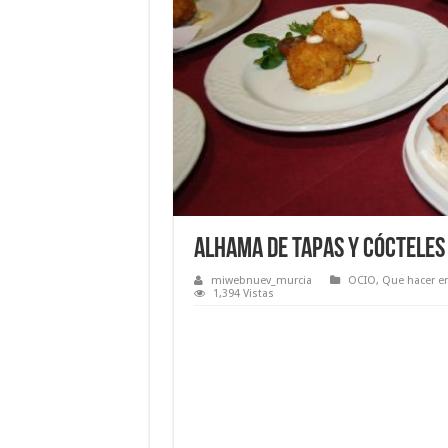
Alhama de Tapas y Cócteles
miwebnuev_murcia
OCIO
,
Que hacer e
1,394 Vistas