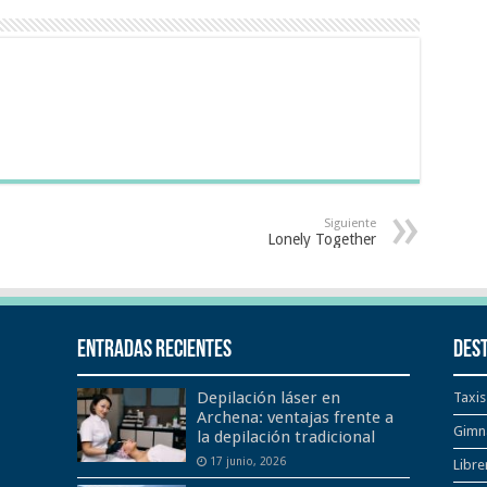
Siguiente
Lonely Together
Entradas recientes
Des
Depilación láser en
Taxis
Archena: ventajas frente a
Gimn
la depilación tradicional
17 junio, 2026
Libre