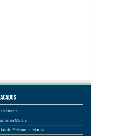
tacados
 en Murcia
asios en Murcia
rías de 2º Mano en Murcia