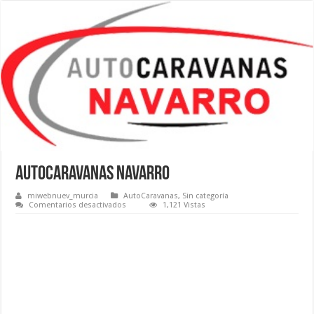
AUTOCARAVANAS NAVARRO
miwebnuev_murcia
AutoCaravanas
,
Sin categoría
en
Comentarios desactivados
1,121 Vistas
AUTOCARAVANAS
NAVARRO