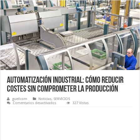
Automatización industrial: cómo reducir
costes sin comprometer la producción
guellcom
Noticias
,
SERVICIOS
en
Comentarios desactivados
327 Vistas
Automatización
industrial:
cómo
reducir
costes
sin
comprometer
la
producción