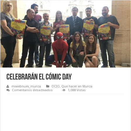
Celebrarán el Cómic Day
miwebnuev_murcia
OCIO
,
Que hacer en Murcia
en
Comentarios desactivados
1,088 Vistas
Celebrarán
el
Cómic
Day