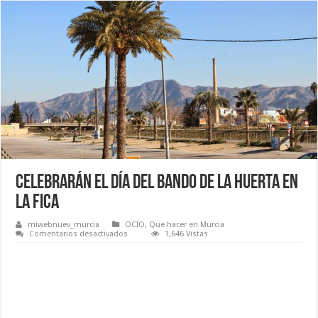
Celebrarán el Día del Bando de la Huerta en
La Fica
miwebnuev_murcia
OCIO
,
Que hacer en Murcia
en
Comentarios desactivados
1,646 Vistas
Celebrarán
el
Día
del
Bando
de
la
Huerta
en