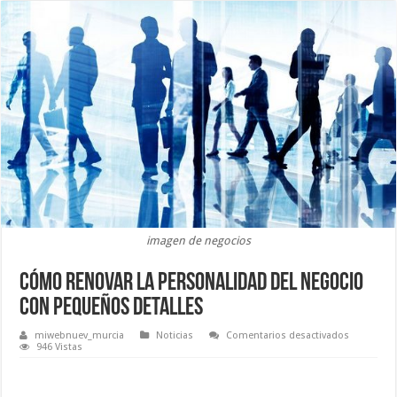
imagen de negocios
Cómo renovar la personalidad del negocio
con pequeños detalles
en
miwebnuev_murcia
Noticias
Comentarios desactivados
Cómo
946 Vistas
renovar
la
personali
del