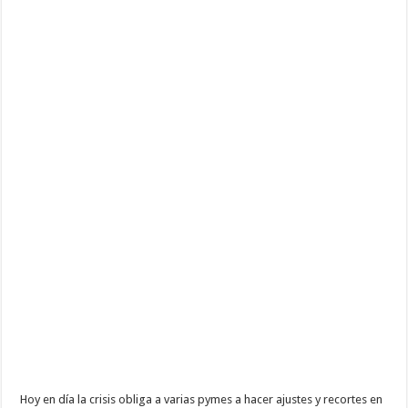
negocio
con
pequeños
detalles
Hoy en día la crisis obliga a varias pymes a hacer ajustes y recortes en