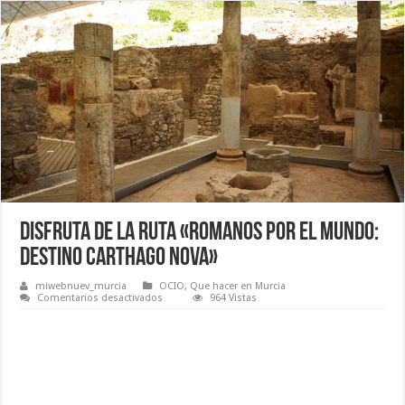
Disfruta de la ruta «Romanos por el mundo:
destino Carthago Nova»
miwebnuev_murcia
OCIO
,
Que hacer en Murcia
en
Comentarios desactivados
964 Vistas
Disfruta
de
la
ruta
«Romanos
por
el
mundo:
destino