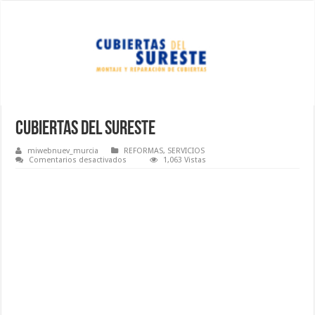
Cubiertas del sureste
miwebnuev_murcia
REFORMAS
,
SERVICIOS
en
Comentarios desactivados
1,063 Vistas
Cubiertas
del
sureste