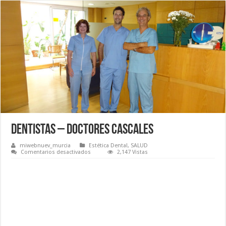
Dentistas – Doctores Cascales
miwebnuev_murcia
Estética Dental
,
SALUD
en
Comentarios desactivados
2,147 Vistas
Dentistas
–
Doctores
Cascales