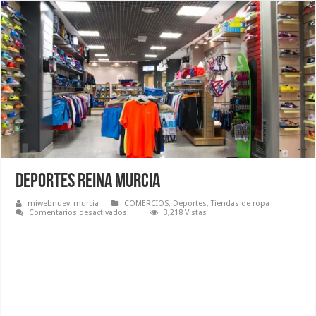
Deportes Reina Murcia
miwebnuev_murcia
COMERCIOS
,
Deportes
,
Tiendas de ropa
en
Comentarios desactivados
3,218 Vistas
Deportes
Reina
Murcia