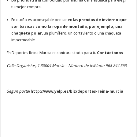
Da prioridad a la comodidad por encima de la estética para elegir
tu mejor compra.
En otoño es aconsejable pensar en las
prendas de invierno que
son básicas como la ropa de montaña, por ejemplo, una
chaqueta polar
, un plumífero, un cortaviento o una chaqueta
impermeable.
En Deportes Reina Murcia encontraras todo para ti.
Contáctanos
Calle Organistas, 1 30004 Murcia – Número de teléfono 968 244 563
Segun portal
http://www.yelp.es/biz/deportes-reina-murcia