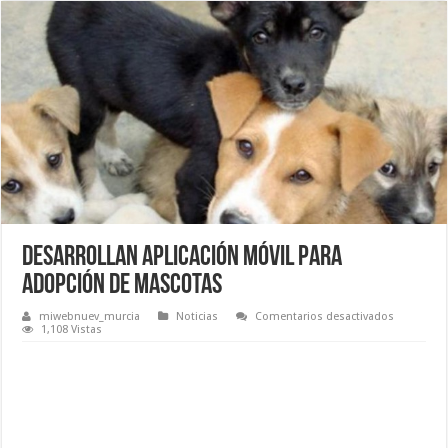
Desarrollan aplicación móvil para
adopción de mascotas
en
miwebnuev_murcia
Noticias
Comentarios desactivados
Desarrolla
1,108 Vistas
aplicación
móvil
para
adopción
de
mascotas