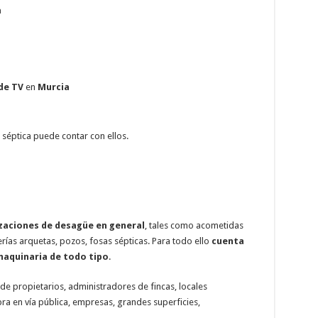
a
de TV
en
Murcia
séptica puede contar con ellos.
izaciones de desagüe en general
, tales como acometidas
rías arquetas, pozos, fosas sépticas. Para todo ello
cuenta
maquinaria de todo tipo
.
de propietarios, administradores de fincas, locales
bra en vía pública, empresas, grandes superficies,