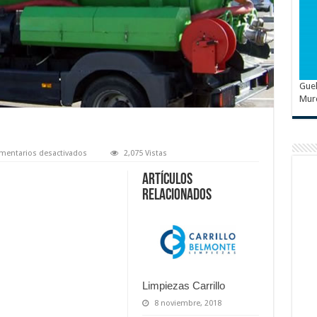
Guel
Mur
en
mentarios desactivados
2,075 Vistas
Desatascos
Cartagena
Artículos
relacionados
Limpiezas Carrillo
8 noviembre, 2018