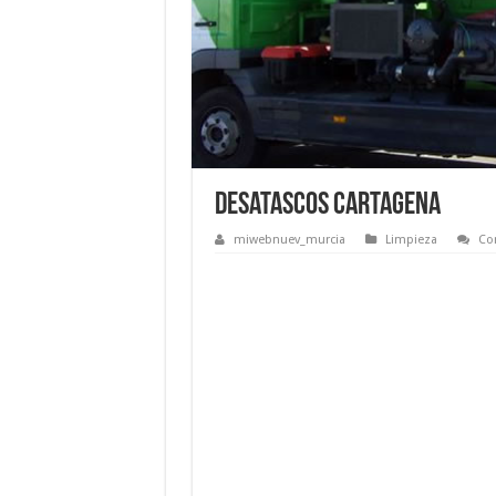
Desatascos Cartagena
miwebnuev_murcia
Limpieza
Co