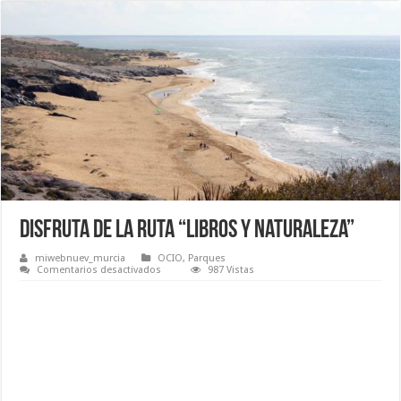
Disfruta de la ruta “Libros y Naturaleza”
miwebnuev_murcia
OCIO
,
Parques
en
Comentarios desactivados
987 Vistas
Disfruta
de
la
ruta
“Libros
y
Naturaleza”