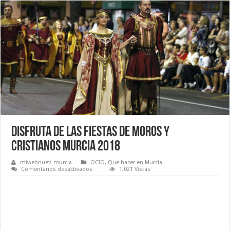
Disfruta de las Fiestas de Moros y
Cristianos Murcia 2018
miwebnuev_murcia
OCIO
,
Que hacer en Murcia
en
Comentarios desactivados
1,021 Vistas
Disfruta
de
las
Fiestas
de
Moros
y
Cristianos
Murcia