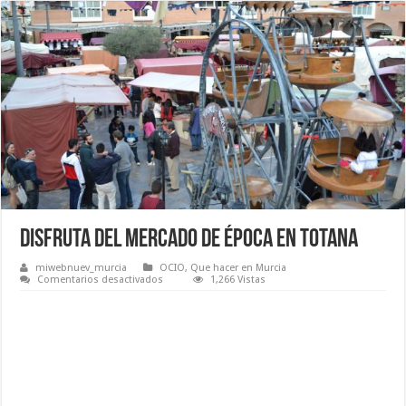
Disfruta del mercado de Época en Totana
miwebnuev_murcia
OCIO
,
Que hacer en Murcia
en
Comentarios desactivados
1,266 Vistas
Disfruta
del
mercado
de
Época
en
Totana