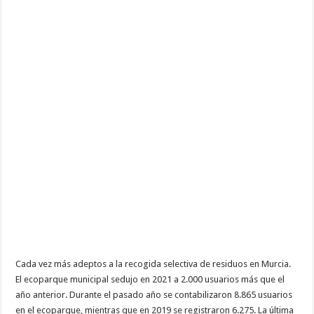
solo
un
año
Cada vez más adeptos a la recogida selectiva de residuos en Murcia.
El ecoparque municipal sedujo en 2021 a 2.000 usuarios más que el
año anterior. Durante el pasado año se contabilizaron 8.865 usuarios
en el ecoparque, mientras que en 2019 se registraron 6.275. La última