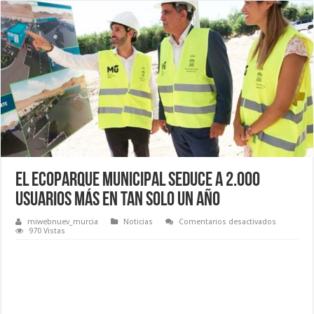
El ecoparque municipal seduce a 2.000
usuarios más en tan solo un año
en
miwebnuev_murcia
Noticias
Comentarios desactivados
El
970 Vistas
ecoparqu
municipal
seduce
a
2.000
usuarios
más
en
tan