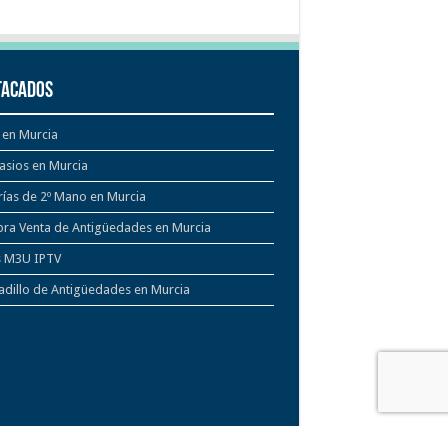
tacados
 en Murcia
asios en Murcia
rías de 2º Mano en Murcia
ra Venta de Antigüedades en Murcia
s M3U IPTV
dillo de Antigüedades en Murcia