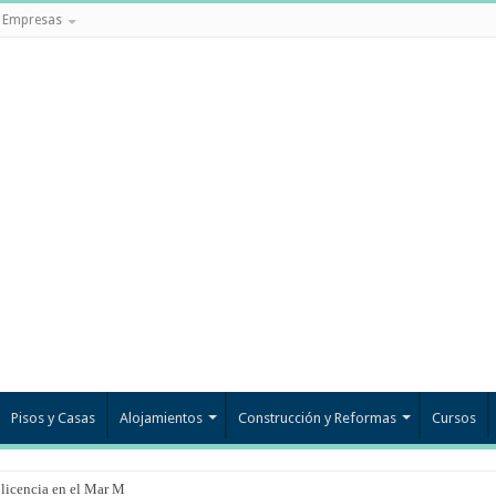
Empresas
Pisos y Casas
Alojamientos
Construcción y Reformas
Cursos
 licencia en el Mar Menor?