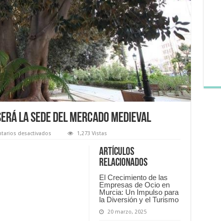
será la sede del Mercado Medieval
en
arios desactivados
1,273 Vistas
El
Jardín
Artículos
de
Floridablanca
relacionados
será
la
El Crecimiento de las
sede
Empresas de Ocio en
del
Mercado
Murcia: Un Impulso para
Medieval
la Diversión y el Turismo
20 marzo, 2025