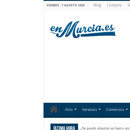
Blog
Contacto
E
VIERNES , 7 AGOSTO 2026
Ocio
Servicios
Comercios
Última hora
¿Se puede alquilar un barco sin