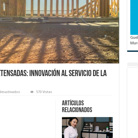
Guel
Mur
tensadas: innovación al servicio de la
en
desactivados
570 Vistas
Fabricantes
de
Artículos
viguetas
pretensadas:
relacionados
innovación
al
servicio
de
la
construcción