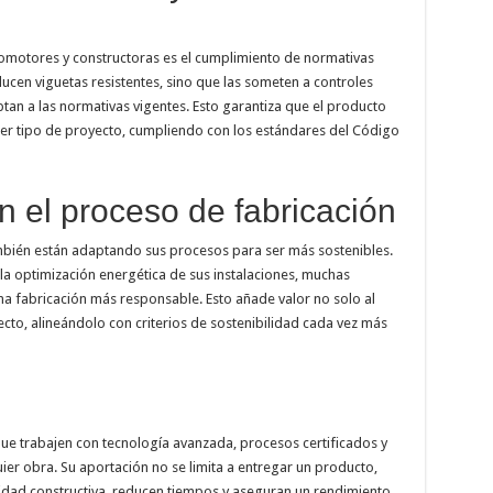
omotores y constructoras es el cumplimiento de normativas
ducen viguetas resistentes, sino que las someten a controles
ptan a las normativas vigentes. Esto garantiza que el producto
ier tipo de proyecto, cumpliendo con los estándares del Código
n el proceso de fabricación
mbién están adaptando sus procesos para ser más sostenibles.
la optimización energética de sus instalaciones, muchas
a fabricación más responsable. Esto añade valor no solo al
cto, alineándolo con criterios de sostenibilidad cada vez más
que trabajen con tecnología avanzada, procesos certificados y
uier obra. Su aportación no se limita a entregar un producto,
lidad constructiva, reducen tiempos y aseguran un rendimiento