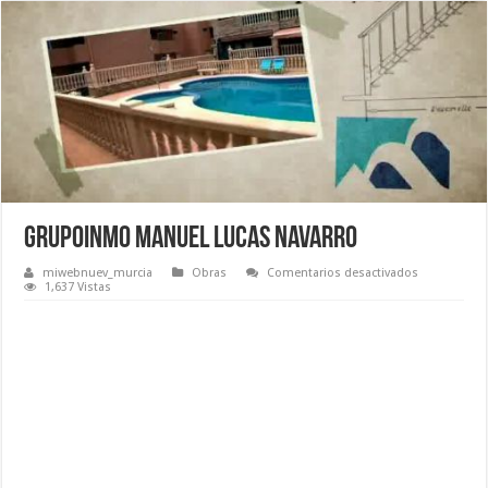
Grupoinmo Manuel Lucas Navarro
en
miwebnuev_murcia
Obras
Comentarios desactivados
Grupoinmo
1,637 Vistas
Manuel
Lucas
Navarro