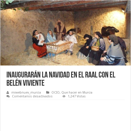
Inaugurarán la navidad en El Raal con el
Belén viviente
miwebnuev_murcia
OCIO
,
Que hacer en Murcia
en
Comentarios desactivados
1,247 Vistas
Inaugurarán
la
navidad
en
El
Raal
con
el
Belén