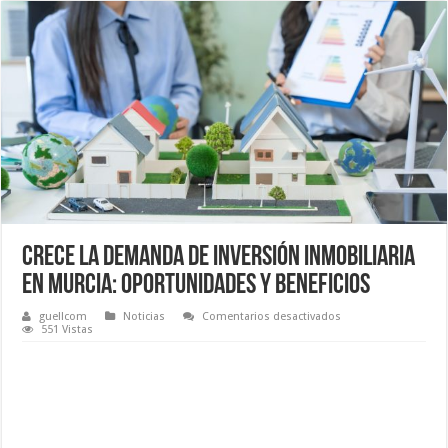
Crece la demanda de inversión inmobiliaria
en Murcia: Oportunidades y beneficios
en
guellcom
Noticias
Comentarios desactivados
Crece
551 Vistas
la
demanda
de
inversión
inmobiliaria
en
Murcia:
Oportunidades
y