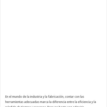
distribuidor
de
herramientas
de
mecanizado?
En el mundo de la industria y la fabricación, contar con las
herramientas adecuadas marca la diferencia entre la eficiencia y la