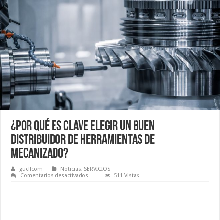
¿Por qué es clave elegir un buen
distribuidor de herramientas de
mecanizado?
guellcom
Noticias
,
SERVICIOS
en
Comentarios desactivados
511 Vistas
¿Por
qué
es
clave
elegir
un
buen