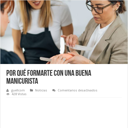
Por qué formarte con una buena
manicurista
en
guellcom
Noticias
Comentarios desactivados
Por
428 Vistas
qué
formarte
con
una
buena
manicurista