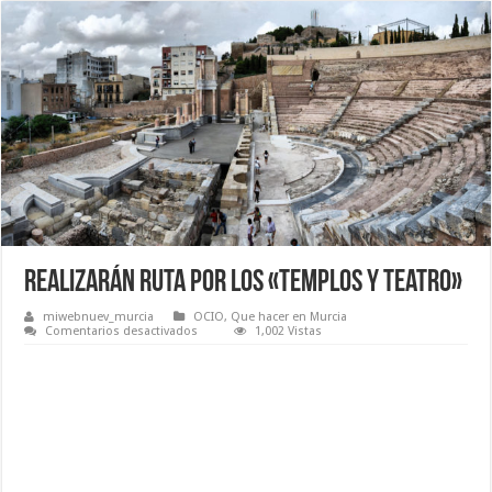
Realizarán ruta por los «Templos y teatro»
miwebnuev_murcia
OCIO
,
Que hacer en Murcia
en
Comentarios desactivados
1,002 Vistas
Realizarán
ruta
por
los
«Templos
y
teatro»