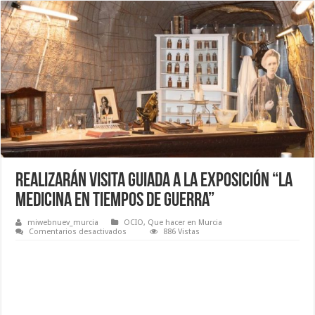
Realizarán visita guiada a la exposición “La
medicina en Tiempos de Guerra”
miwebnuev_murcia
OCIO
,
Que hacer en Murcia
en
Comentarios desactivados
886 Vistas
Realizarán
visita
guiada
a
la
exposición
“La
medicina
en