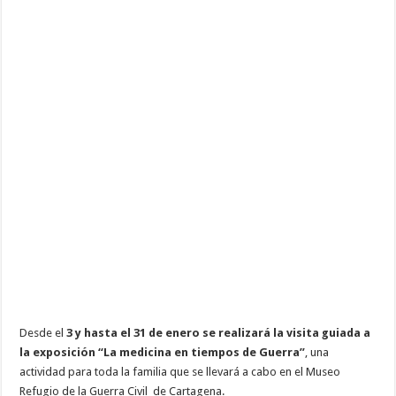
Tiempos
de
Guerra”
Desde el
3 y hasta el 31 de enero se realizará la visita guiada a
la exposición “La medicina en tiempos de Guerra”
, una
actividad para toda la familia que se llevará a cabo en el Museo
Refugio de la Guerra Civil de Cartagena.