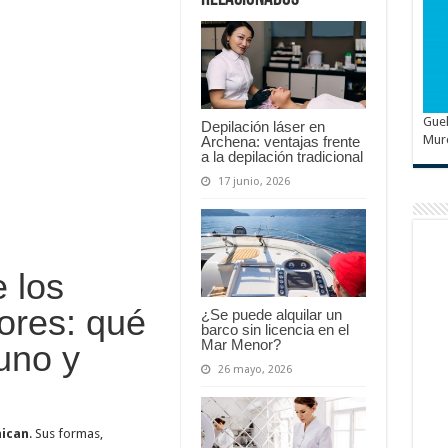
de
las
flores
Guel
Depilación láser en
Mur
Archena: ventajas frente
a la depilación tradicional
17 junio, 2026
e los
lores: qué
¿Se puede alquilar un
barco sin licencia en el
Mar Menor?
uno y
26 mayo, 2026
ican
. Sus formas,