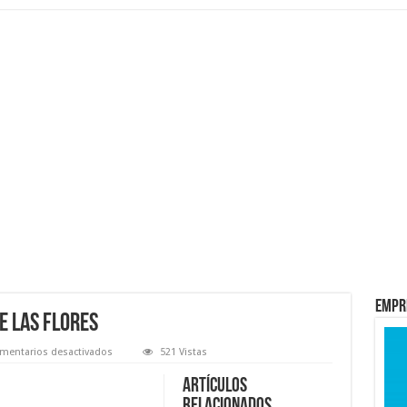
Empr
e las flores
en
mentarios desactivados
521 Vistas
Significado
de
Artículos
los
colores
relacionados