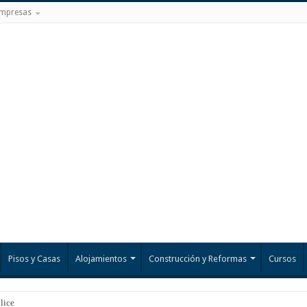
mpresas
Pisos y Casas
Alojamientos
Construcción y Reformas
Cursos
licencia en el