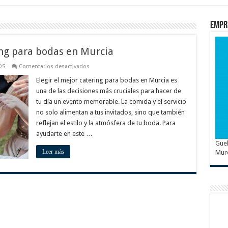
Empr
ing para bodas en Murcia
en
OS
Comentarios desactivados
Cómo
elegir
Elegir el mejor catering para bodas en Murcia es
el
una de las decisiones más cruciales para hacer de
mejor
catering
tu día un evento memorable. La comida y el servicio
para
no solo alimentan a tus invitados, sino que también
bodas
en
reflejan el estilo y la atmósfera de tu boda. Para
Murcia
ayudarte en este …
Guel
Leer más
Mur