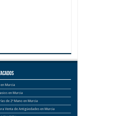
tacados
 en Murcia
asios en Murcia
rías de 2º Mano en Murcia
ra Venta de Antigüedades en Murcia