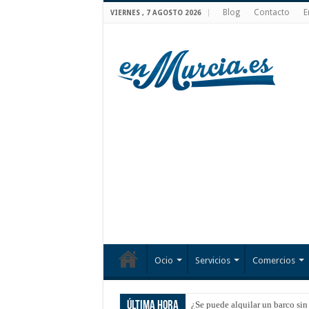
Blog
Contacto
E
VIERNES , 7 AGOSTO 2026
Ocio
Servicios
Comercios
Última hora
¿Se puede alquilar un barco sin 