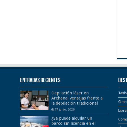
Entradas recientes
Des
Depilación láser en
Taxis
Archena: ventajas frente a
Gimn
la depilación tradicional
17 junio, 2026
Libre
¿Se puede alquilar un
Comp
barco sin licencia en el