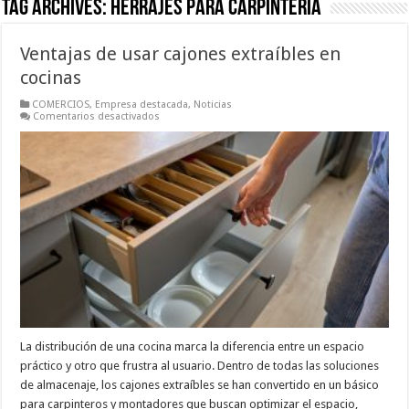
Tag Archives:
herrajes para carpintería
Ventajas de usar cajones extraíbles en
cocinas
COMERCIOS
,
Empresa destacada
,
Noticias
en
Comentarios desactivados
Ventajas
de
usar
cajones
extraíbles
en
cocinas
La distribución de una cocina marca la diferencia entre un espacio
práctico y otro que frustra al usuario. Dentro de todas las soluciones
de almacenaje, los cajones extraíbles se han convertido en un básico
para carpinteros y montadores que buscan optimizar el espacio,