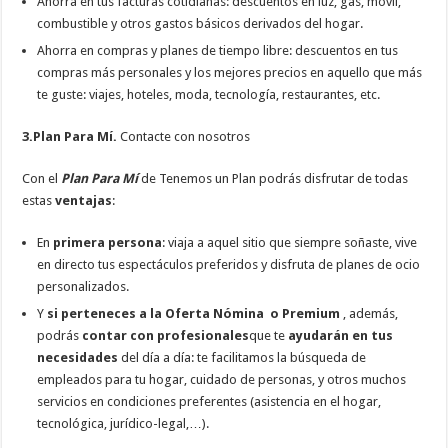
Ahorra en tus facturas cotidianas: descuentos en luz, gas, móvil,
combustible y otros gastos básicos derivados del hogar.
Ahorra en compras y planes de tiempo libre: descuentos en tus
compras más personales y los mejores precios en aquello que más
te guste: viajes, hoteles, moda, tecnología, restaurantes, etc.
3.
Plan Para Mí.
Contacte con nosotros
Con el
Plan Para Mí
de Tenemos un Plan podrás disfrutar de todas
estas
ventajas
:
En
primera persona
: viaja a aquel sitio que siempre soñaste, vive
en directo tus espectáculos preferidos y disfruta de planes de ocio
personalizados.
Y
si perteneces a la Oferta Nómina o Premium
, además,
podrás
contar con profesionales
que te
ayudarán en tus
necesidades
del día a día: te facilitamos la búsqueda de
empleados para tu hogar, cuidado de personas, y otros muchos
servicios en condiciones preferentes (asistencia en el hogar,
tecnológica, jurídico-legal,…).