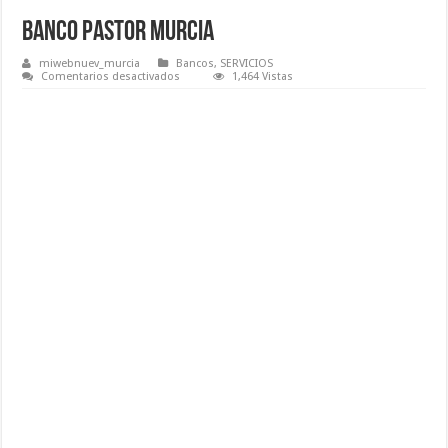
Banco Pastor Murcia
miwebnuev_murcia
Bancos
,
SERVICIOS
en
Comentarios desactivados
1,464 Vistas
Banco
Pastor
Murcia