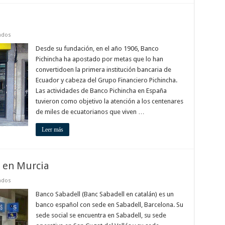
en
ados
Banco
pichincha
Desde su fundación, en el año 1906, Banco
Murcia
Pichincha ha apostado por metas que lo han
convertidoen la primera institución bancaria de
Ecuador y cabeza del Grupo Financiero Pichincha.
Las actividades de Banco Pichincha en España
tuvieron como objetivo la atención a los centenares
de miles de ecuatorianos que viven …
Leer más
l en Murcia
en
ados
Oficinas
del
Banco Sabadell (Banc Sabadell en catalán) es un
Banco
banco español con sede en Sabadell, Barcelona. Su
Sabadell
en
sede social se encuentra en Sabadell, su sede
Murcia