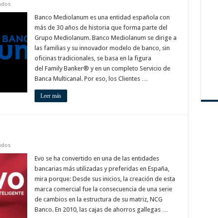
en
ados
Banco
mediolanum
Banco Mediolanum es una entidad española con
Murcia
más de 30 años de historia que forma parte del
Grupo Mediolanum. Banco Mediolanum se dirige a
las familias y su innovador modelo de banco, sin
oficinas tradicionales, se basa en la figura
del Family Banker® y en un completo Servicio de
Banca Multicanal. Por eso, los Clientes …
Leer más
en
ados
Evo
banco
Evo se ha convertido en una de las entidades
en
bancarias más utilizadas y preferidas en España,
Murcia
mira porque: Desde sus inicios, la creación de esta
marca comercial fue la consecuencia de una serie
de cambios en la estructura de su matriz, NCG
Banco. En 2010, las cajas de ahorros gallegas …