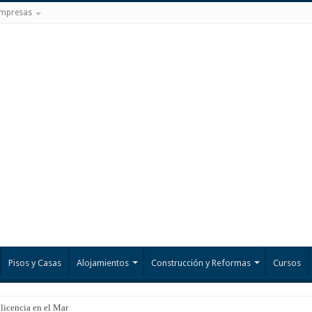
mpresas
Pisos y Casas
Alojamientos
Construcción y Reformas
Cursos
 licencia en el Mar Menor?