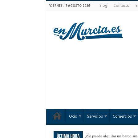
Blog
Contacto
E
VIERNES , 7 AGOSTO 2026
Ocio
Servicios
Comercios
Última hora
¿Se puede alquilar un barco sin