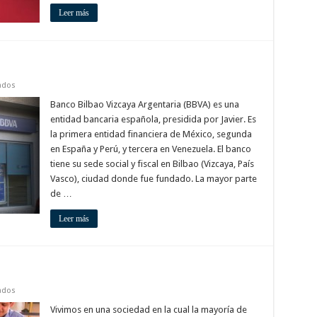
Leer más
en
ados
Banco
BBVA
Banco Bilbao Vizcaya Argentaria (BBVA) es una
en
entidad bancaria española, presidida por Javier. Es
Murcia
la primera entidad financiera de México, segunda
en España y Perú, y tercera en Venezuela. El banco
tiene su sede social y fiscal en Bilbao (Vizcaya, País
Vasco), ciudad donde fue fundado. La mayor parte
de …
Leer más
en
ados
Bancos
en
Vivimos en una sociedad en la cual la mayoría de