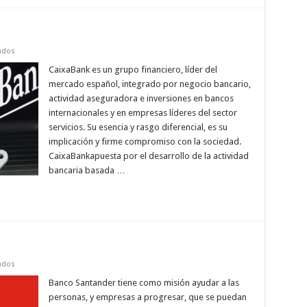
en
ados
Banco
de
CaixaBank es un grupo financiero, líder del
Murcia
mercado español, integrado por negocio bancario,
la
Caixa
actividad aseguradora e inversiones en bancos
internacionales y en empresas líderes del sector
servicios. Su esencia y rasgo diferencial, es su
implicación y firme compromiso con la sociedad.
CaixaBankapuesta por el desarrollo de la actividad
bancaria basada …
en
ados
Banco
Santander
Banco Santander tiene como misión ayudar a las
en
personas, y empresas a progresar, que se puedan
Murcia