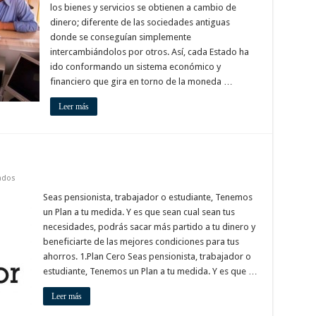
Murcia
los bienes y servicios se obtienen a cambio de
dinero; diferente de las sociedades antiguas
donde se conseguían simplemente
intercambiándolos por otros. Así, cada Estado ha
ido conformando un sistema económico y
financiero que gira en torno de la moneda …
Leer más
en
ados
Banco
Pastor
Seas pensionista, trabajador o estudiante, Tenemos
Murcia
un Plan a tu medida. Y es que sean cual sean tus
necesidades, podrás sacar más partido a tu dinero y
beneficiarte de las mejores condiciones para tus
ahorros. 1.Plan Cero Seas pensionista, trabajador o
estudiante, Tenemos un Plan a tu medida. Y es que …
Leer más