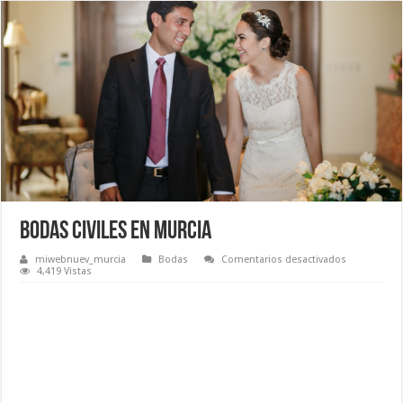
Bodas civiles en Murcia
en
miwebnuev_murcia
Bodas
Comentarios desactivados
Bodas
4,419 Vistas
civiles
en
Murcia