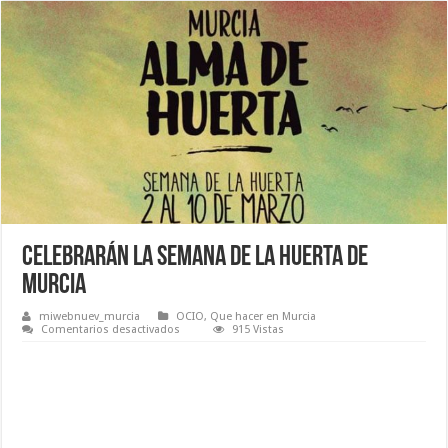
Celebrarán la Semana de la Huerta de
Murcia
miwebnuev_murcia
OCIO
,
Que hacer en Murcia
en
Comentarios desactivados
915 Vistas
Celebrarán
la
Semana
de
la
Huerta
de
Murcia