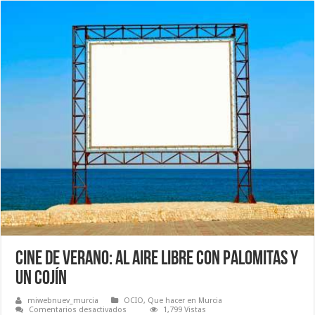
Cine de Verano: al aire libre con palomitas y
un cojín
miwebnuev_murcia
OCIO
,
Que hacer en Murcia
en
Comentarios desactivados
1,799 Vistas