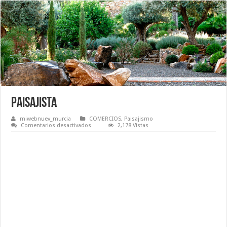
Paisajista
miwebnuev_murcia
COMERCIOS
,
Paisajismo
en
Comentarios desactivados
2,178 Vistas
Paisajista