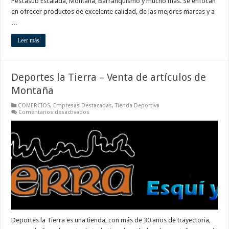
Pescasub Escalada, Montaña, Barranquismo y mucho más. Se enfocan
en ofrecer productos de excelente calidad, de las mejores marcas y a
…
Leer más
Deportes la Tierra – Venta de artículos de
Montaña
COMERCIOS
,
Empresas Destacadas
,
Tienda Deportiva
en
Comentarios desactivados
Deportes
la
Tierra
–
Venta
de
artículos
de
Montaña
Deportes la Tierra es una tienda, con más de 30 años de trayectoria,