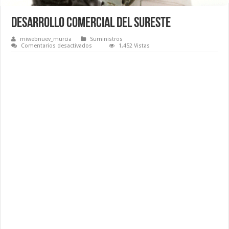
Desarrollo Comercial del Sureste
miwebnuev_murcia
Suministros
en
Comentarios desactivados
1,452 Vistas
Desarrollo
Comercial
del
Sureste