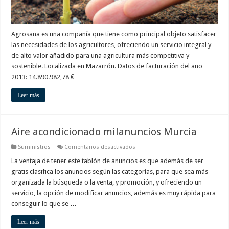
Agrosana es una compañía que tiene como principal objeto satisfacer
las necesidades de los agricultores, ofreciendo un servicio integral y
de alto valor añadido para una agricultura más competitiva y
sostenible. Localizada en Mazarrón. Datos de facturación del año
2013: 14.890.982,78 €
Leer más
Aire acondicionado milanuncios Murcia
en
Suministros
Comentarios desactivados
Aire
acondicionado
La ventaja de tener este tablón de anuncios es que además de ser
milanuncios
gratis clasifica los anuncios según las categorías, para que sea más
Murcia
organizada la búsqueda o la venta, y promoción, y ofreciendo un
servicio, la opción de modificar anuncios, además es muy rápida para
conseguir lo que se …
Leer más