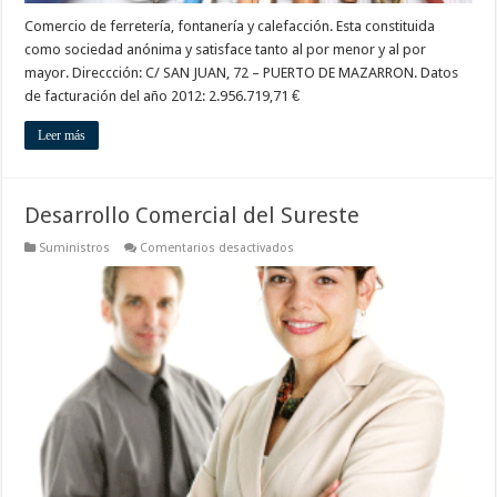
Comercio de ferretería, fontanería y calefacción. Esta constituida
como sociedad anónima y satisface tanto al por menor y al por
mayor. Direccción: C/ SAN JUAN, 72 – PUERTO DE MAZARRON. Datos
de facturación del año 2012: 2.956.719,71 €
Leer más
Desarrollo Comercial del Sureste
en
Suministros
Comentarios desactivados
Desarrollo
Comercial
del
Sureste