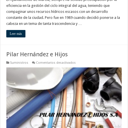
eficiencia en la gestión del ciclo integral del agua, teniendo que
compaginar unos recursos hídricos escasos con un desarrollo
constante de la ciudad. Pero fue en 1989 cuando decidió ponerse a la
cabeza en un tema de tanta trascendencia y …
Leer más
Pilar Hernández e Hijos
en
Suministros
Comentarios desactivados
Pilar
Hernández
e
Hijos