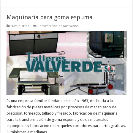
Maquinaria para goma espuma
en
Suministros
Comentarios desactivados
Maquinaria
para
goma
espuma
Es una empresa familiar fundada en el año 1963, dedicada a la
fabricación de piezas metálicas por procesos de mecanizado de
precisión, torneado, tallado y fresado, fabricación de maquinaria
para la transformación de goma espuma y otros materiales
esponjosos y fabricación de troqueles cortadores para artes gráficas.
Suministran a medianas …