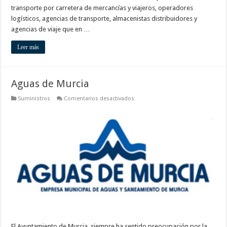
transporte por carretera de mercancías y viajeros, operadores
logísticos, agencias de transporte, almacenistas distribuidores y
agencias de viaje que en …
Leer más
Aguas de Murcia
en
Suministros
Comentarios desactivados
Aguas
de
Murcia
El Ayuntamiento de Murcia, siempre ha sentido preocupación por la