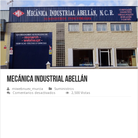
MECÁNICA INDUSTRIAL ABELLÁN
miwebnuev_murcia
Suministros
en
Comentarios desactivados
2,500 Vistas
MECÁNICA
INDUSTRIAL
ABELLÁN