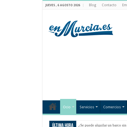
Blog
Contacto
Em
JUEVES , 6 AGOSTO 2026
Ocio
Servicios
Comercios
Última hora
¿Se puede alquilar un barco sin