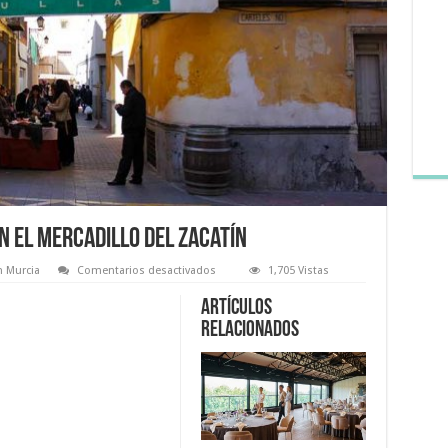
en el mercadillo del Zacatín
en
n Murcia
Comentarios desactivados
1,705 Vistas
Disfruta
de
Artículos
lo
tradicional
relacionados
en
el
mercadillo
del
Zacatín