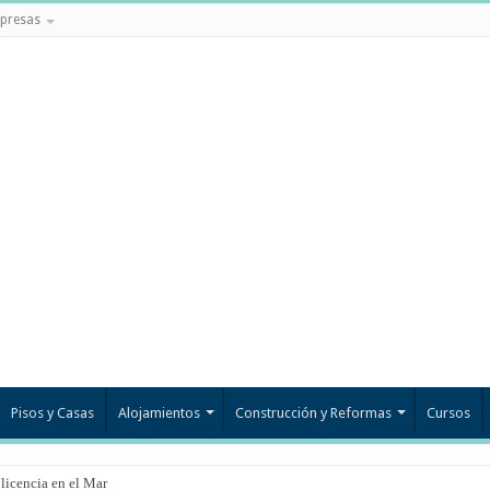
presas
Pisos y Casas
Alojamientos
Construcción y Reformas
Cursos
 licencia en el Mar Menor?