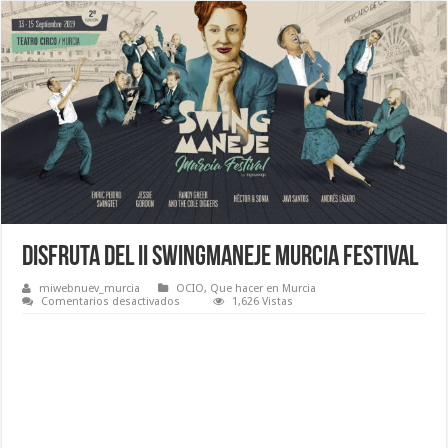
Disfruta del II Swingmaneje Murcia Festival
miwebnuev_murcia
OCIO
,
Que hacer en Murcia
en
Comentarios desactivados
1,626 Vistas
Disfruta
del
II
Swingmaneje
Murcia
Festival