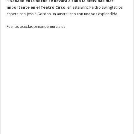
El
sábado en la noche se llevará a cabo la actividad más
importante en el Teatro Circo
, en este Enric Peidro Swingtet los
espera con Jessie Gordon un australiano con una voz esplendida.
Fuente: ocio.laopiniondemurcia.es