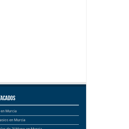
tacados
 en Murcia
asios en Murcia
rías de 2º Mano en Murcia