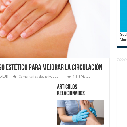
Guel
Mur
so estético para mejorar la circulación
en
SALUD
Comentarios desactivados
1,513 Vistas
Drenaje
linfático,
Artículos
un
recurso
relacionados
estético
para
mejorar
la
circulación