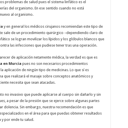
 problemas de salud pues el sistema linfático es el
erías del organismo. En ese sentido cuando no está
 nuevo al organismo.
ia
y en general los médicos cirujanos recomiendan este tipo de
nte sale de un procedimiento quirúrgico –dependiendo claro de
fático se logran movilizar los lípidos y los glóbulos blancos que
ontra las infecciones que pudiese tener tras una operación.
recer de aplicación netamente médica, la verdad es que es
ca en Murcia
pues no son necesarios procedimientos
a aplicación de ningún tipo de medicinas. Lo que sí es
na que realizará el masaje sobre conceptos anatómicos y
aciente necesita que sean atacadas.
nto no invasivo que puede aplicarse al cuerpo sin dañarlo y sin
ues, a pesar de la presión que se ejerce sobre algunas partes
sar dolencia. Sin embargo, nuestra recomendación es que
especializados en el área para que puedas obtener resultados
 y por ende tu salud.