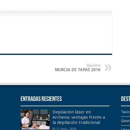
Siguiente
MURCIA DE TAPAS 2016
Entradas recientes
Des
Depilación láser en
Taxis
Archena: ventajas frente a
Gimn
la depilación tradicional
17 junio, 2026
Libre