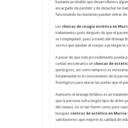
bastante probable que desarrollemos algunos
encargado de permitir y de desechar las bat
funcionando las bacterias pueden entrar de
Las
clínicas de cirugía estética en Murc
tratamientos justo después de que el pacie
su complejidad- pues a través del drenaje lin
son los que ayudan al cuerpo a protegerse c
A pesar de que este procedimiento pueda pa
común encontrarlos en
clínicas de estéti
quirúrgicos, así como tampoco es necesaria l
fundamental es el conocimiento de la perso
fisiológicos para atacar las partes que el p
Asimismo el drenaje linfático es un tratamie
que la persona sufra ningún tipo de dolor p
del cuerpo, no es tan fuerte como para cau
busques
centros de estética en Murcia
satisfactorios que mejores tu calidad de vida