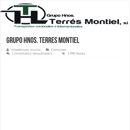
Grupo Hnos. Terres Montiel
miwebnuev_murcia
Camiones
en
Comentarios desactivados
1,996 Vistas
Grupo
Hnos.
Terres
Montiel