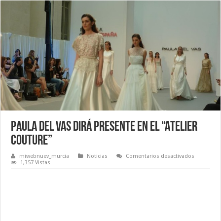
Paula del Vas dirá presente en el “Atelier
Couture”
en
miwebnuev_murcia
Noticias
Comentarios desactivados
Paula
1,357 Vistas
del
Vas
dirá
presente
en
el
“Atelier
Couture”